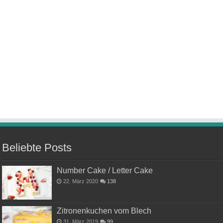
Beliebte Posts
Number Cake / Letter Cake
22. März 2020
138
Zitronenkuchen vom Blech
31. März 2019
99