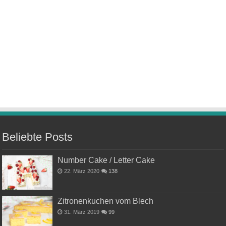
Beliebte Posts
Number Cake / Letter Cake
22. März 2020
138
Zitronenkuchen vom Blech
31. März 2019
99