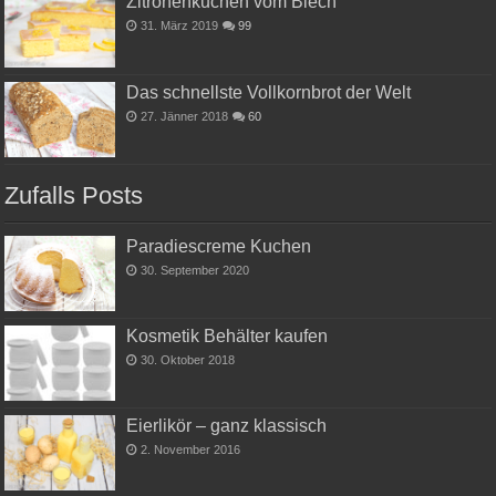
Zitronenkuchen vom Blech
31. März 2019
99
Das schnellste Vollkornbrot der Welt
27. Jänner 2018
60
Zufalls Posts
Paradiescreme Kuchen
30. September 2020
Kosmetik Behälter kaufen
30. Oktober 2018
Eierlikör – ganz klassisch
2. November 2016