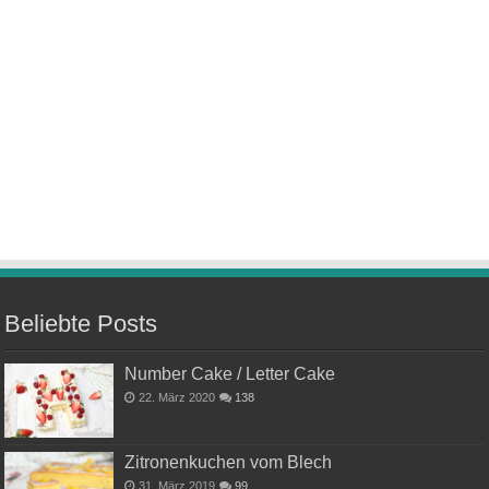
Beliebte Posts
Number Cake / Letter Cake
22. März 2020
138
Zitronenkuchen vom Blech
31. März 2019
99