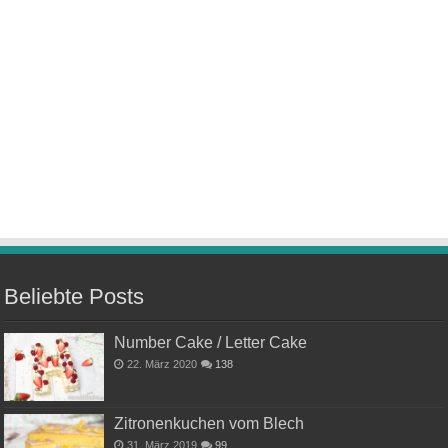
Beliebte Posts
Number Cake / Letter Cake
22. März 2020
138
Zitronenkuchen vom Blech
31. März 2019
99