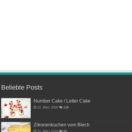
Beliebte Posts
Number Cake / Letter Cake
22. März 2020
138
Zitronenkuchen vom Blech
31. März 2019
99