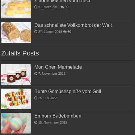
Zitronenkuchen vom Blech
31. März 2019
99
Das schnellste Vollkornbrot der Welt
27. Jänner 2018
60
Zufalls Posts
Mon Cheri Marmelade
7. November 2018
Bunte Gemüsespieße vom Grill
25. Juli 2022
Einhorn Badebomben
15. November 2019