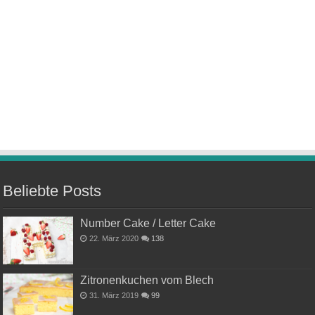
Beliebte Posts
Number Cake / Letter Cake
22. März 2020
138
Zitronenkuchen vom Blech
31. März 2019
99