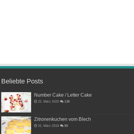
Beliebte Posts
Number Cake / Letter Cake
22. März 2020
138
Zitronenkuchen vom Blech
31. März 2019
99