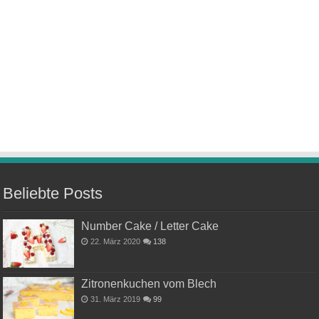
Beliebte Posts
Number Cake / Letter Cake
22. März 2020
138
Zitronenkuchen vom Blech
31. März 2019
99