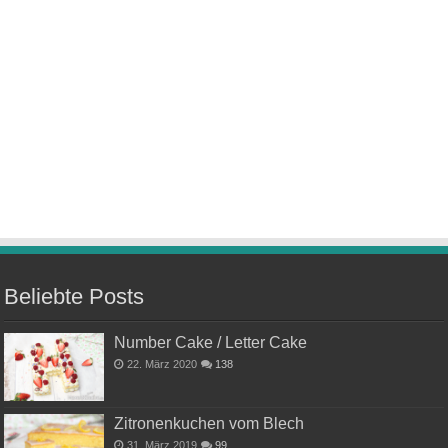
Beliebte Posts
Number Cake / Letter Cake
22. März 2020
138
Zitronenkuchen vom Blech
31. März 2019
99