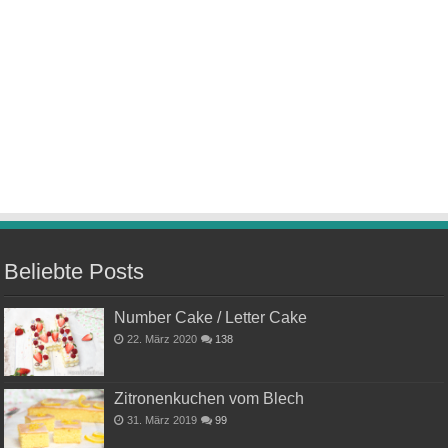
Beliebte Posts
Number Cake / Letter Cake
22. März 2020
138
Zitronenkuchen vom Blech
31. März 2019
99