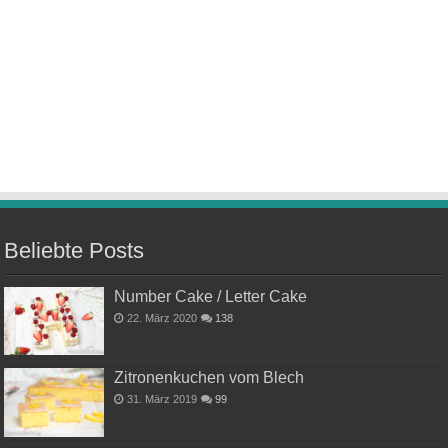
Beliebte Posts
Number Cake / Letter Cake
22. März 2020
138
Zitronenkuchen vom Blech
31. März 2019
99