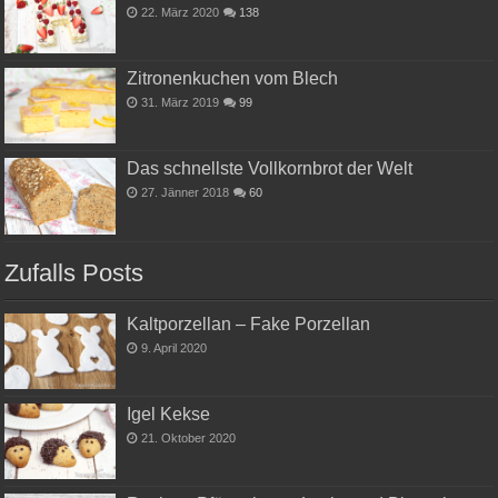
22. März 2020
138
Zitronenkuchen vom Blech
31. März 2019
99
Das schnellste Vollkornbrot der Welt
27. Jänner 2018
60
Zufalls Posts
Kaltporzellan – Fake Porzellan
9. April 2020
Igel Kekse
21. Oktober 2020