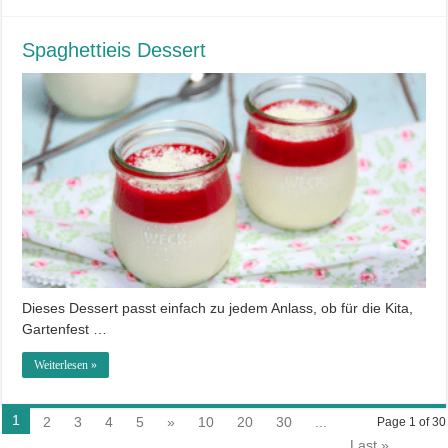
Spaghettieis Dessert
Dieses Dessert passt einfach zu jedem Anlass, ob für die Kita,
Gartenfest …
Weiterlesen »
1
2
3
4
5
»
10
20
30
...
Page 1 of 30
Last »